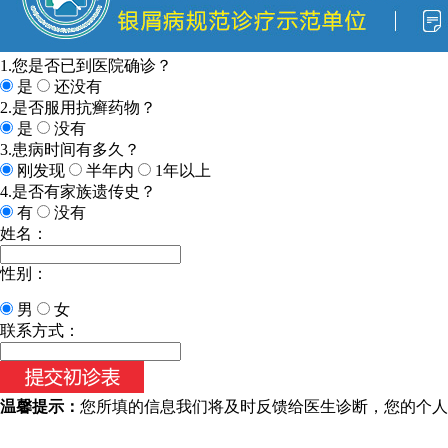
1.您是否已到医院确诊？
是
还没有
2.是否服用抗癣药物？
是
没有
3.患病时间有多久？
刚发现
半年内
1年以上
4.是否有家族遗传史？
有
没有
姓名：
性别：
男
女
今天日期：
联系方式：
温馨提示：
您所填的信息我们将及时反馈给医生诊断，您的个人