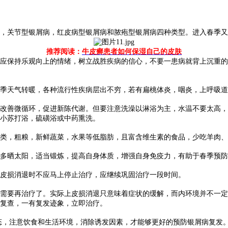
关节型银屑病，红皮病型银屑病和脓疱型银屑病四种类型。进入春季又
推荐阅读：
牛皮癣患者如何保湿自己的皮肤
保持乐观向上的情绪，树立战胜疾病的信心，不要一患病就背上沉重的
天气转暖，各种流行性疾病层出不穷，若有扁桃体炎，咽炎，上呼吸道
善微循环，促进新陈代谢。但要注意洗澡以淋浴为主，水温不要太高，
小苏打浴，硫磺浴或中药熏洗。
，粗粮，新鲜蔬菜，水果等低脂肪，且富含维生素的食品，少吃羊肉、
晒太阳，适当锻炼，提高自身体质，增强自身免疫力，有助于春季预防
皮损消退时不应马上停止治疗，应继续巩固治疗一段时间。
要再治疗了。实际上皮损消退只意味着症状的缓解，而内环境并不一定
复查，一有复发迹象，立即治疗。
，注意饮食和生活环境，消除诱发因素，才能够更好的预防银屑病复发。