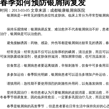
春季如何预防银屑病复发
时间：2013-03-05 文章来源：成都银康银屑病医院
银屑病是一种常见的慢性炎症性皮肤病。临床上常分为寻常型银屑病，
保持乐观情绪：银屑病易反复、难治愈并不代表银屑病治不好，患者应
治疗，银屑病是可以治愈的。
避免接触诱因：药物、感染、外伤等都是银屑病比较常见的诱因，春季
经常洗澡：经常洗澡不仅可以去除厚积的磷屑，清洁皮肤，而且可以改
可抹润肤露或保湿剂，使皮肤保持滋润，增加屏障功能，也可洗温泉浴，
饮食禁忌：银屑病患者要远离烟酒，辛辣刺激等，饮食中可多食用豆类
多参加运动：春季阳光明媚，银屑病患者可以适当多增加户外运动，多
谨慎用药：急性期不要使用强烈的刺激性外用药，以免激发病情，在
坚持巩固治疗：有些患者认为只要银屑病的皮损消退，就算治愈，不需
冬春季节很易复发。因此临床痊愈后，一定要多巩固治疗几次，而且定期
春季是银屑病的高发季节 ，但是患者要在日常生活中保持良好的心态