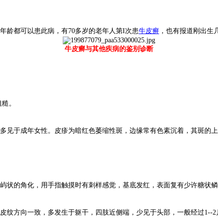
年龄都可以患此病，有70多岁的老年人第I次患
牛皮癣
，也有报道刚出生
牛皮癣与其他疾病的鉴别诊断
粗糙。
见于成年女性。皮疹为暗红色萎缩性斑，边缘常有色素沉着，其斑的上
状的角化，用手指触摸时有刺样感觉，基底发红，表面复有少许糖状鳞
方向一致，多发生于躯干，四肢近侧端，少见于头部，一般经过1--2