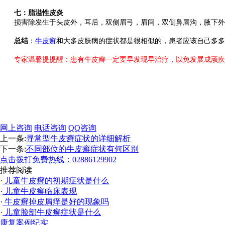
七：脂溢性皮炎
损害除发生于头皮外，耳后，双侧眉弓，眉间，双侧鼻唇沟，腋下外阴
总结
：
牛皮癣
和大多皮肤病的症状都是很相似的，患者应该自己多多
专家温馨提提醒：患有牛皮癣一定要早发现早治疗，以免发展成顽疾，难以根
网上咨询
电话咨询
QQ咨询
上一条:
寻常型牛皮癣症状的详细解析
下一条:
不同部位的牛皮癣症状有何区别
点击拨打免费热线：02886129902
推荐阅读
·
儿童牛皮癣的初期症状是什么
·
儿童牛皮癣临床表现
·
牛皮癣掉皮屑痒是好的现象吗
·
儿童脸部牛皮癣症状是什么
康复案例纪实