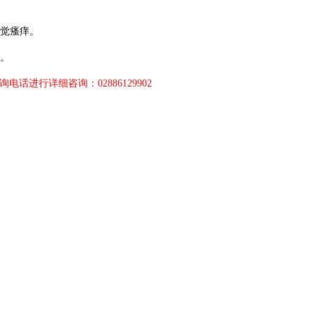
觉瘙痒。
。
进行详细咨询：02886129902