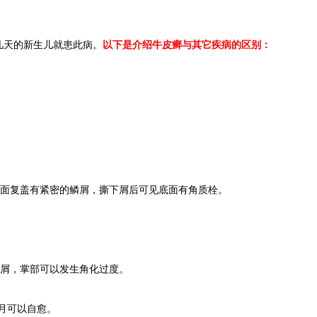
几天的新生儿就患此病。
以下是介绍牛皮癣与其它疾病的区别：
面复盖有紧密的鳞屑，撕下屑后可见底面有角质栓。
屑，掌部可以发生角化过度。
月可以自愈。