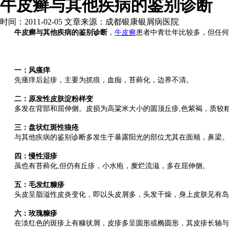
牛皮癣与其他疾病的鉴别诊断
时间：2011-02-05 文章来源：成都银康银屑病医院
牛皮癣与其他疾病的鉴别诊断
，
牛皮癣
患者中青壮年比较多，但任何
一：风瘙痒
先瘙痒后起疹，主要为抓痕，血痂，苔藓化，边界不清。
二：原发性皮肤淀粉样变
多发在背部和屈伸侧。皮损为高粱米大小的圆顶丘疹,色紫褐，质较
三：盘状红斑性狼疮
与其他疾病的鉴别诊断多发生于暴露阳光的部位尤其在面颊，鼻梁。多
四：慢性湿疹
虽也有苔藓化,但仍有丘疹，小水疱，糜烂流滋，多在屈伸侧。
五：毛发红糠疹
头皮呈脂溢性皮炎变化，即以头皮屑多，头发干燥，身上皮肤见有岛屿
六：玫瑰糠疹
在淡红色的斑疹上有糠状屑，皮疹多呈圆形或椭圆形，其皮疹长轴与皮纹