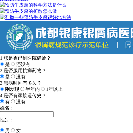
1.您是否已到医院确诊？
是
还没有
2.是否服用抗癣药物？
是
没有
3.患病时间有多久？
刚发现
半年内
1年以上
4.是否有家族遗传史？
有
没有
姓名：
性别：
男
女