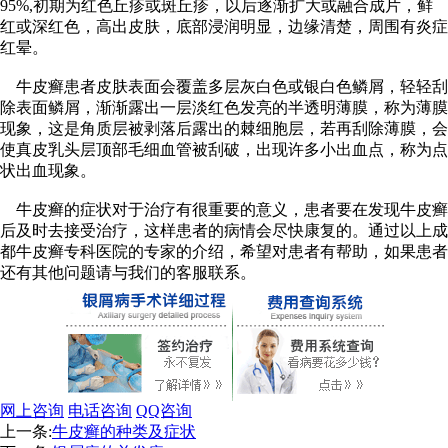
95%,初期为红色丘疹或斑丘疹，以后逐渐扩大或融合成片，鲜
红或深红色，高出皮肤，底部浸润明显，边缘清楚，周围有炎症
红晕。
牛皮癣患者皮肤表面会覆盖多层灰白色或银白色鳞屑，轻轻刮
除表面鳞屑，渐渐露出一层淡红色发亮的半透明薄膜，称为薄膜
现象，这是角质层被剥落后露出的棘细胞层，若再刮除薄膜，会
使真皮乳头层顶部毛细血管被刮破，出现许多小出血点，称为点
状出血现象。
牛皮癣的症状对于治疗有很重要的意义，患者要在发现牛皮癣
后及时去接受治疗，这样患者的病情会尽快康复的。通过以上成
都牛皮癣专科医院的专家的介绍，希望对患者有帮助，如果患者
还有其他问题请与我们的客服联系。
网上咨询
电话咨询
QQ咨询
上一条:
牛皮癣的种类及症状