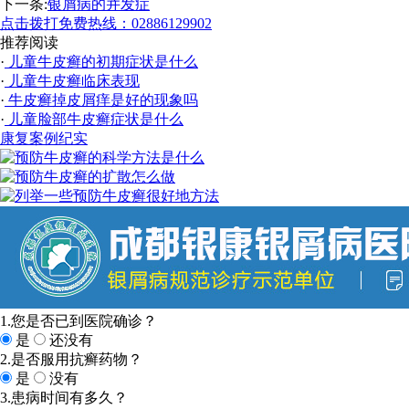
下一条:
银屑病的并发症
点击拨打免费热线：02886129902
推荐阅读
·
儿童牛皮癣的初期症状是什么
·
儿童牛皮癣临床表现
·
牛皮癣掉皮屑痒是好的现象吗
·
儿童脸部牛皮癣症状是什么
康复案例纪实
1.您是否已到医院确诊？
是
还没有
2.是否服用抗癣药物？
是
没有
3.患病时间有多久？