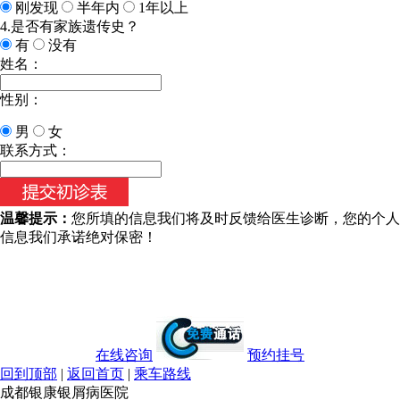
刚发现
半年内
1年以上
4.是否有家族遗传史？
有
没有
姓名：
性别：
男
女
今天日期：
联系方式：
温馨提示：
您所填的信息我们将及时反馈给医生诊断，您的个人
信息我们承诺绝对保密！
在线咨询
预约挂号
回到顶部
|
返回首页
|
乘车路线
成都银康银屑病医院