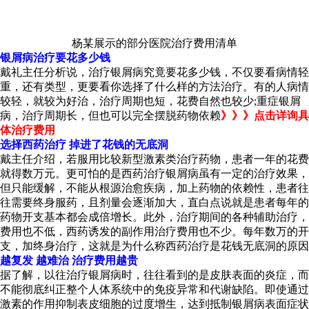
杨某展示的部分医院治疗费用清单
银屑病治疗要花多少钱
戴礼主任分析说，治疗银屑病究竟要花多少钱，不仅要看病情轻
重，还有类型，更要看你选择了什么样的方法治疗。有的人病情
较轻，就较为好治，治疗周期也短，花费自然也较少;重症银屑
病，治疗周期长，但也可以完全摆脱药物依赖
》》》点击详询具
体治疗费用
选择西药治疗 掉进了花钱的无底洞
戴主任介绍，若服用比较新型激素类治疗药物，患者一年的花费
就得数万元。更可怕的是西药治疗银屑病虽有一定的治疗效果，
但只能缓解，不能从根源治愈疾病，加上药物的依赖性，患者往
往需要终身服药，且剂量会逐渐加大，直白点说就是患者每年的
药物开支基本都会成倍增长。此外，治疗期间的各种辅助治疗，
费用也不低，西药诱发的副作用治疗费用也不少。每年数万的开
支，加终身治疗，这就是为什么称西药治疗是花钱无底洞的原因
越复发 越难治 治疗费用越贵
据了解，以往治疗银屑病时，往往看到的是皮肤表面的炎症，而
不能彻底纠正整个人体系统中的免疫异常和代谢缺陷。即使通过
激素的作用抑制表皮细胞的过度增生，达到抵制银屑病表面症状