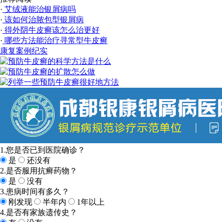
·
艾绒液能治银屑病吗
·
该如何治脓包型银屑病
·
得外阴牛皮癣该怎么治更好
·
哪些方法能治疗寻常型牛皮癣
康复案例纪实
1.您是否已到医院确诊？
是
还没有
2.是否服用抗癣药物？
是
没有
3.患病时间有多久？
刚发现
半年内
1年以上
4.是否有家族遗传史？