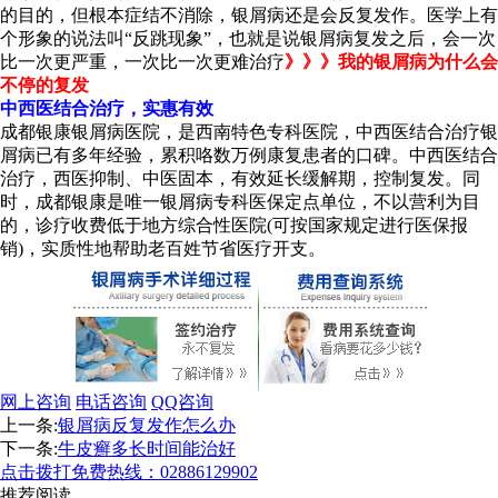
的目的，但根本症结不消除，银屑病还是会反复发作。医学上有
个形象的说法叫“反跳现象”，也就是说银屑病复发之后，会一次
比一次更严重，一次比一次更难治疗
》》》我的银屑病为什么会
不停的复发
中西医结合治疗，实惠有效
成都银康银屑病医院，是西南特色专科医院，中西医结合治疗银
屑病已有多年经验，累积咯数万例康复患者的口碑。中西医结合
治疗，西医抑制、中医固本，有效延长缓解期，控制复发。同
时，成都银康是唯一银屑病专科医保定点单位，不以营利为目
的，诊疗收费低于地方综合性医院(可按国家规定进行医保报
销)，实质性地帮助老百姓节省医疗开支。
网上咨询
电话咨询
QQ咨询
上一条:
银屑病反复发作怎么办
下一条:
牛皮癣多长时间能治好
点击拨打免费热线：02886129902
推荐阅读