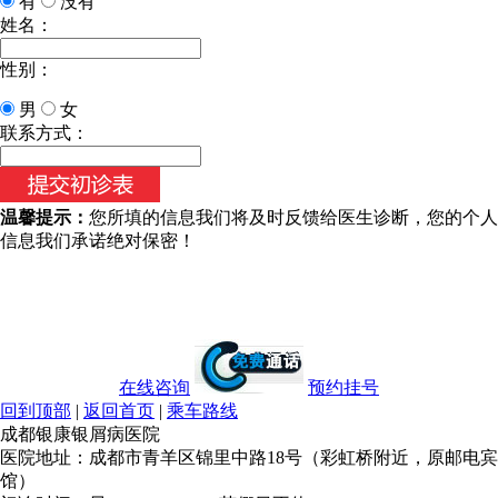
有
没有
姓名：
性别：
男
女
今天日期：
联系方式：
温馨提示：
您所填的信息我们将及时反馈给医生诊断，您的个人
信息我们承诺绝对保密！
在线咨询
预约挂号
回到顶部
|
返回首页
|
乘车路线
成都银康银屑病医院
医院地址：成都市青羊区锦里中路18号（彩虹桥附近，原邮电宾
馆）