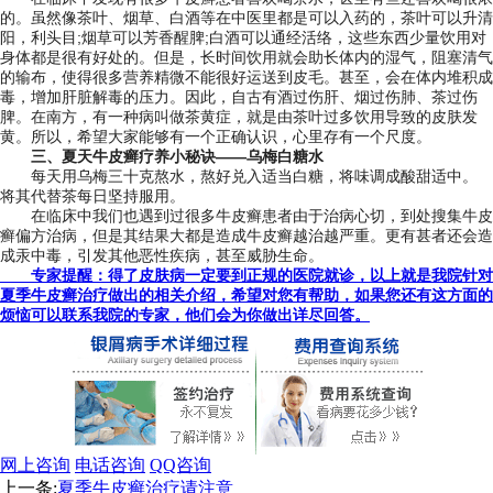
的。虽然像茶叶、烟草、白酒等在中医里都是可以入药的，茶叶可以升清
阳，利头目;烟草可以芳香醒脾;白酒可以通经活络，这些东西少量饮用对
身体都是很有好处的。但是，长时间饮用就会助长体内的湿气，阻塞清气
的输布，使得很多营养精微不能很好运送到皮毛。甚至，会在体内堆积成
毒，增加肝脏解毒的压力。因此，自古有酒过伤肝、烟过伤肺、茶过伤
脾。在南方，有一种病叫做茶黄症，就是由茶叶过多饮用导致的皮肤发
黄。所以，希望大家能够有一个正确认识，心里存有一个尺度。
三、夏天牛皮癣疗养小秘诀——乌梅白糖水
每天用乌梅三十克熬水，熬好兑入适当白糖，将味调成酸甜适中。
将其代替茶每日坚持服用。
在临床中我们也遇到过很多牛皮癣患者由于治病心切，到处搜集牛皮
癣偏方治病，但是其结果大都是造成牛皮癣越治越严重。更有甚者还会造
成汞中毒，引发其他恶性疾病，甚至威胁生命。
专家提醒：得了皮肤病一定要到正规的医院就诊，以上就是我院针对
夏季牛皮癣治疗做出的相关介绍，希望对您有帮助，如果您还有这方面的
烦恼可以联系我院的专家，他们会为你做出详尽回答。
网上咨询
电话咨询
QQ咨询
上一条:
夏季牛皮癣治疗请注意