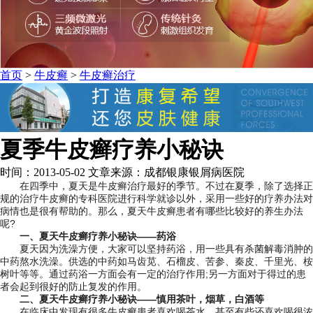
首页
>
牛皮癣
>
牛皮癣治疗
夏季牛皮癣疗养小秘诀
时间：2013-05-02 文章来源：成都银康银屑病医院
在四季中，夏天是牛皮癣治疗最好的季节。不过在夏季，除了选择正
规的治疗牛皮癣的专科医院进行科学就诊以外，采用一些好的疗养办法对
病情也是很有帮助的。那么，夏天牛皮癣患者有哪些比较好的养生办法
呢?
一、夏天牛皮癣疗养小秘诀——药浴
夏天因为洗澡方便，大家可以坚持药浴，用一些具有杀菌解毒消肿的
中药熬水洗澡。供选的中药如马齿苋、石榴皮、苦参、秦皮、千里光、桉
树叶等等。通过药浴一方面会有一定的治疗作用;另一方面对于得过的患
者会起到很好的防止复发的作用。
二、夏天牛皮癣疗养小秘诀——慎用茶叶，烟草，白酒等
在临床中发现有很多牛皮癣患者喜欢喝茶水，甚至有些还喜欢喝很浓