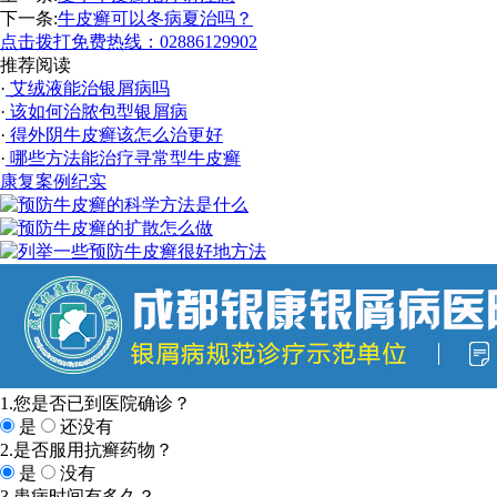
下一条:
牛皮癣可以冬病夏治吗？
点击拨打免费热线：02886129902
推荐阅读
·
艾绒液能治银屑病吗
·
该如何治脓包型银屑病
·
得外阴牛皮癣该怎么治更好
·
哪些方法能治疗寻常型牛皮癣
康复案例纪实
1.您是否已到医院确诊？
是
还没有
2.是否服用抗癣药物？
是
没有
3.患病时间有多久？