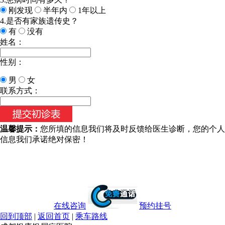
刚发现
半年内
1年以上
4.是否有家族遗传史？
有
没有
姓名：
性别：
男
女
今天日期：
联系方式：
温馨提示：
您所填的信息我们将及时反馈给医生诊断，您的个人
信息我们承诺绝对保密！
在线咨询
预约挂号
回到顶部
|
返回首页
|
乘车路线