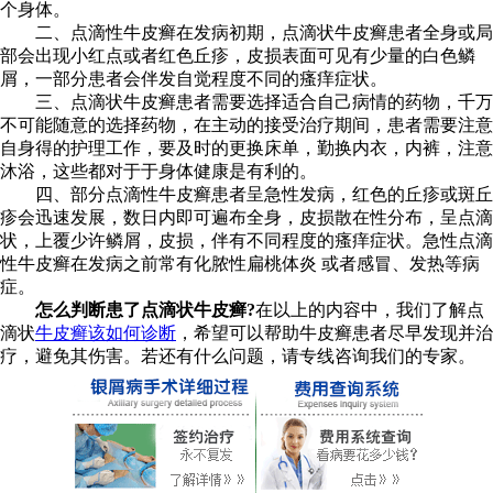
个身体。
二、点滴性牛皮癣在发病初期，点滴状牛皮癣患者全身或局
部会出现小红点或者红色丘疹，皮损表面可见有少量的白色鳞
屑，一部分患者会伴发自觉程度不同的瘙痒症状。
三、点滴状牛皮癣患者需要选择适合自己病情的药物，千万
不可能随意的选择药物，在主动的接受治疗期间，患者需要注意
自身得的护理工作，要及时的更换床单，勤换内衣，内裤，注意
沐浴，这些都对于于身体健康是有利的。
四、部分点滴性牛皮癣患者呈急性发病，红色的丘疹或斑丘
疹会迅速发展，数日内即可遍布全身，皮损散在性分布，呈点滴
状，上覆少许鳞屑，皮损，伴有不同程度的瘙痒症状。急性点滴
性牛皮癣在发病之前常有化脓性扁桃体炎 或者感冒、发热等病
症。
怎么判断患了点滴状牛皮癣?
在以上的内容中，我们了解点
滴状
牛皮癣该如何诊断
，希望可以帮助牛皮癣患者尽早发现并治
疗，避免其伤害。若还有什么问题，请专线咨询我们的专家。