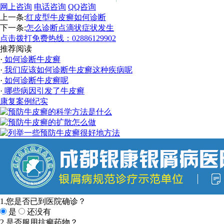
网上咨询
电话咨询
QQ咨询
上一条:
红皮型牛皮癣如何诊断
下一条:
怎么诊断点滴状症状发生
点击拨打免费热线：02886129902
推荐阅读
·
如何诊断牛皮癣
·
我们应该如何诊断牛皮癣这种疾病呢
·
如何诊断牛皮癣呢
·
哪些病因引发了牛皮癣
康复案例纪实
1.您是否已到医院确诊？
是
还没有
2.是否服用抗癣药物？