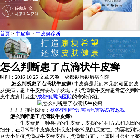
首页
>
牛皮癣
>
牛皮癣诊断
怎么判断患了点滴状牛皮癣
时间：2016-10-25 文章来源：成都银康银屑病医院
怎么判断患了点滴状牛皮癣?
牛皮癣是我们常见的顽固的皮
肤疾病，患上牛皮癣要尽早发现，那点滴状牛皮癣患者怎么判断
患牛皮癣其发生?
成都银屑病医院
的专家介绍。
》》》推荐阅读：
秋冬季哪些银屑病危害容易被忽视
怎么判断患了点滴状牛皮癣?
一、牛皮癣是一种类型的牛皮癣，皮损的不同方式和原因的
细分，在寻常型牛皮癣皮疹或皮疹较常见的原发性。为粟粒到绿
豆大小丘疹点滴型牛皮癣皮损，点滴状分布，严重时可蔓延至整