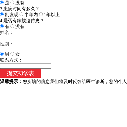
是
没有
3.患病时间有多久？
刚发现
半年内
1年以上
4.是否有家族遗传史？
有
没有
姓名：
性别：
男
女
今天日期：
联系方式：
温馨提示：
您所填的信息我们将及时反馈给医生诊断，您的个人