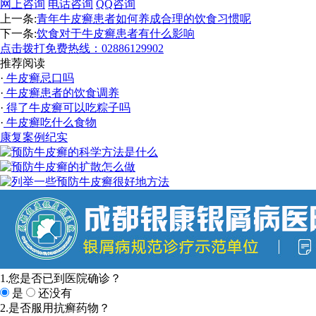
网上咨询
电话咨询
QQ咨询
上一条:
青年牛皮癣患者如何养成合理的饮食习惯呢
下一条:
饮食对于牛皮癣患者有什么影响
点击拨打免费热线：02886129902
推荐阅读
·
牛皮癣忌口吗
·
牛皮癣患者的饮食调养
·
得了牛皮癣可以吃粽子吗
·
牛皮癣吃什么食物
康复案例纪实
1.您是否已到医院确诊？
是
还没有
2.是否服用抗癣药物？