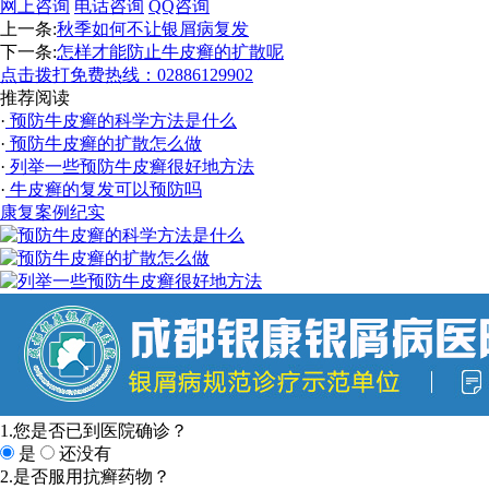
网上咨询
电话咨询
QQ咨询
上一条:
秋季如何不让银屑病复发
下一条:
怎样才能防止牛皮癣的扩散呢
点击拨打免费热线：02886129902
推荐阅读
·
预防牛皮癣的科学方法是什么
·
预防牛皮癣的扩散怎么做
·
列举一些预防牛皮癣很好地方法
·
牛皮癣的复发可以预防吗
康复案例纪实
1.您是否已到医院确诊？
是
还没有
2.是否服用抗癣药物？