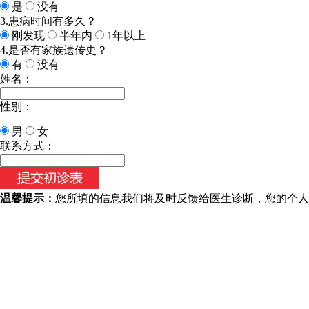
是
没有
3.患病时间有多久？
刚发现
半年内
1年以上
4.是否有家族遗传史？
有
没有
姓名：
性别：
男
女
今天日期：
联系方式：
温馨提示：
您所填的信息我们将及时反馈给医生诊断，您的个人