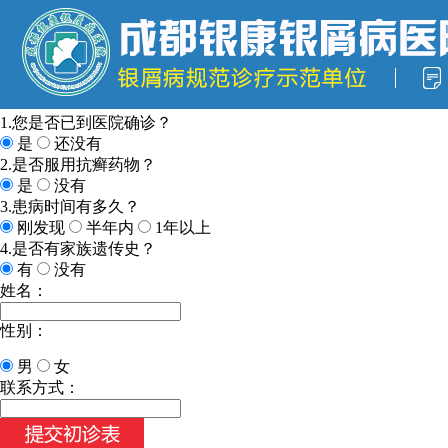
1.您是否已到医院确诊？
是
还没有
2.是否服用抗癣药物？
是
没有
3.患病时间有多久？
刚发现
半年内
1年以上
4.是否有家族遗传史？
有
没有
姓名：
性别：
男
女
今天日期：
联系方式：