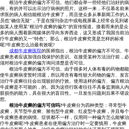
根治牛皮癣的偏方不可信。他们都会举一些经他们治好的病
例，有的并可以出示治疗病例的照片。这样一来，不仅慕名前来
求医的病人相信能根治牛皮癣了，而且使众多从事新闻工作的人
员也"确信无疑"，于是在报刊杂志中或电视屏幕上经常会见到诸
如某人使用某"根治牛皮癣的偏方"的宣传报道。接着而来的是众
多的病人围着新闻媒体的导向东奔西走，这又形成了我国当前治
疗牛皮癣的又一"特色"。那么，根治牛皮癣究竟是怎样的标准
呢?牛皮癣怎么治最有效呢?
成都牛皮癣医院
的医师指出，根治牛皮癣的偏方不可信。牛
皮癣患者应该加强自我保护的意识。在接受某种方法治疗前，必
须对根治牛皮癣的偏方询问清楚是否可信。
根治牛皮癣的偏方不可信。由于很多对人体有毒的药物都能
使牛皮癣病变暂时消退，所以用含有毒性较大药物的偏方、发言
治疗牛皮癣往往会出现较好的疗效。使用这样的偏方、偏方根治
牛皮癣是不可能的，的。因为这些行医者往往不具备监测病人内
脏损伤的能力，具在很大的盲目性。一旦发生问题则后果不堪设
想。
根治牛皮癣的偏方可信吗?
牛皮癣分为四种类型：寻常型牛
皮癣，关节型牛皮癣、脓包型牛皮癣、红皮型牛皮癣，并且每个
牛皮癣患者的病情。症状都不一样，仅用同一种偏方怎么能够治
疗牛皮癣呢?牛皮癣患者在使用偏方治疗时一定要慎用，牛皮癣