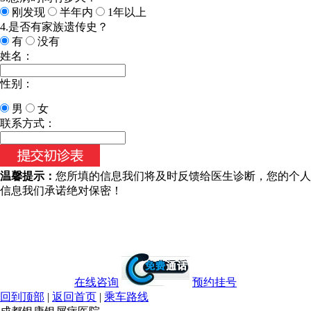
刚发现
半年内
1年以上
4.是否有家族遗传史？
有
没有
姓名：
性别：
男
女
今天日期：
联系方式：
温馨提示：
您所填的信息我们将及时反馈给医生诊断，您的个人
信息我们承诺绝对保密！
在线咨询
预约挂号
回到顶部
|
返回首页
|
乘车路线