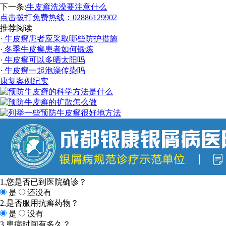
下一条:
牛皮癣洗澡要注意什么
点击拨打免费热线：02886129902
推荐阅读
·
牛皮癣患者应采取哪些防护措施
·
冬季牛皮癣患者如何锻炼
·
牛皮癣可以多晒太阳吗
·
牛皮癣一起泡澡传染吗
康复案例纪实
1.您是否已到医院确诊？
是
还没有
2.是否服用抗癣药物？
是
没有
3.患病时间有多久？