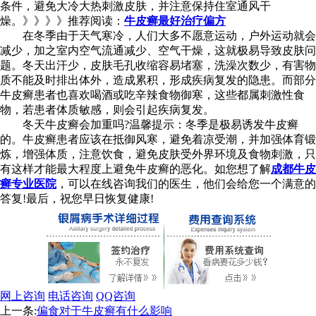
条件，避免大冷大热刺激皮肤，并注意保持住室通风干
燥。》》》》推荐阅读：
牛皮癣最好治疗偏方
在冬季由于天气寒冷，人们大多不愿意运动，户外运动就会
减少，加之室内空气流通减少、空气干燥，这就极易导致皮肤问
题。冬天出汗少，皮肤毛孔收缩容易堵塞，洗澡次数少，有害物
质不能及时排出体外，造成累积，形成疾病复发的隐患。而部分
牛皮癣患者也喜欢喝酒或吃辛辣食物御寒，这些都属刺激性食
物，若患者体质敏感，则会引起疾病复发。
冬天牛皮癣会加重吗?温馨提示：冬季是极易诱发牛皮癣
的。牛皮癣患者应该在抵御风寒，避免着凉受潮，并加强体育锻
炼，增强体质，注意饮食，避免皮肤受外界环境及食物刺激，只
有这样才能最大程度上避免牛皮癣的恶化。如您想了解
成都牛皮
癣专业医院
，可以在线咨询我们的医生，他们会给您一个满意的
答复!最后，祝您早日恢复健康!
网上咨询
电话咨询
QQ咨询
上一条:
偏食对于牛皮癣有什么影响