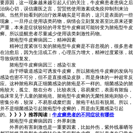
要原因，这一现象越来越引起人们的关注，牛皮癣患者患病之后
治病心切，误信庸医之言，贸贸然使用激素或免疫抑制剂来治
病。当然开始看到的治疗效果确实是可喜的，这只是表面的一些
现象，一旦停止使用该类药物，病情会立刻复发甚至比原来还要
严重，本来是症状较轻的寻常型牛皮癣就可能转变为脓疱型牛皮
癣。所以提醒患者尽量减少使用该类刺激性药物。
脓疱型牛皮癣病因二：精神因素
精神过度紧张引发的脓疱型牛皮癣是不容忽视的，很多患者
在治愈后，因为生活或工作，心理压力增大，精神过度紧张，就
导致病情复发。
脓疱型牛皮癣病因三：感染引发
由于呼吸道感染可诱发牛皮癣，所以脓疱性牛皮癣的发病与
感染也密不可分，但不是直接感染皮肤，而是身体的一种超常反
应。这种脓疱和真正细菌感染的脓疱是不一样的。细菌感染的脓
疱较大，孤立、散在分布，比较表浅，容易糜烂，表面有脓痂，
临床常见于儿童的脓疱疮。脓疱型牛皮癣的无菌性脓疱则较小，
密集分布，较深，不易形成糜烂面，脓疱干枯后有脱屑。所以，
并不是细菌感染引起脓疱型牛皮癣的，而是由无菌感染引起
的。
》》》》推荐阅读：
牛皮癣患者的不同症状有哪些
脓疱型牛皮癣病因四：外界刺激
外界的有害刺激也是一重要因素，比如外伤，紫外线暴晒等