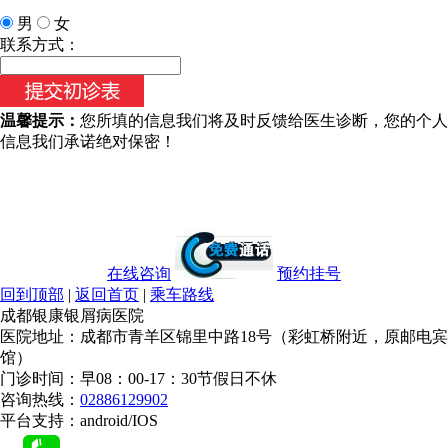
男
女
今天日期：
联系方式：
温馨提示：
您所填的信息我们将及时反馈给医生诊断，您的个人
信息我们承诺绝对保密！
在线咨询
预约挂号
回到顶部
|
返回首页
|
乘车路线
成都银康银屑病医院
医院地址：成都市青羊区锦里中路18号（彩虹桥附近，原邮电宾
馆）
门诊时间：早08：00-17：30节假日不休
咨询热线：
02886129902
平台支持：android/IOS