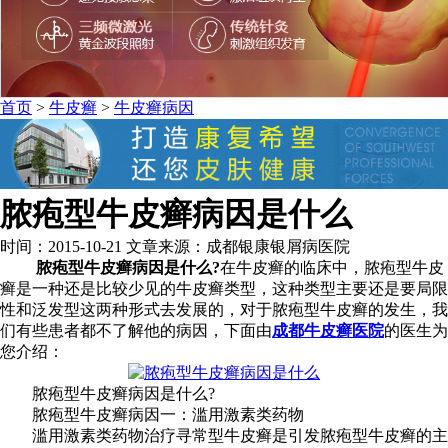
首页
>
牛皮癣
>
牛皮癣病因
脓疱型牛皮癣病因是什么
时间：2015-10-21 文章来源：成都银康银屑病医院
脓疱型牛皮癣病因是什么?
在牛皮癣的临床中，脓疱型牛皮
癣是一种还是比较少见的牛皮癣类型，这种类型主要还是要局限
性和泛发型这两种形式去发展的，对于脓疱型牛皮癣的发生，我
们有些患者都不了解他的病因，下面由
成都牛皮癣医院
的医生为
您介绍：
脓疱型牛皮癣病因是什么?
脓疱型牛皮癣病因一：滥用激素类药物
滥用激素类药物治疗寻常型牛皮癣是引发脓疱型牛皮癣的主