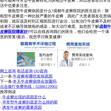
都可能将寻常型牛皮癣转化为弄疱型牛皮癣，所以患者在日常生
活中也要多注意。
脓疱型牛皮癣病因是什么?成都牛皮癣医院的医生提示：脓
疱型牛皮癣是一种比较严重的牛皮癣，因此广大患者朋友在患病
初期，就应该及时到正规医院进行诊治，以免治疗牛皮癣不及时
或者不正确导致脓疱的感染，加大治疗难度。如您想了解
成都牛
皮癣医院哪家好
?
可以在线咨询我们的医生，他们会给您一个满
意的答复!最后，祝您早日恢复健康!
网上咨询
电话咨询
QQ咨询
上一条:
牛皮癣有哪些发病原因
下一条:
冬天牛皮癣病情会加重吗
点击拨打免费热线：02886129902
推荐阅读
·
牛皮癣出现的原因是什么
·
寻常型牛皮癣到底是怎么得的呢
·
诱发牛皮癣的重要原因