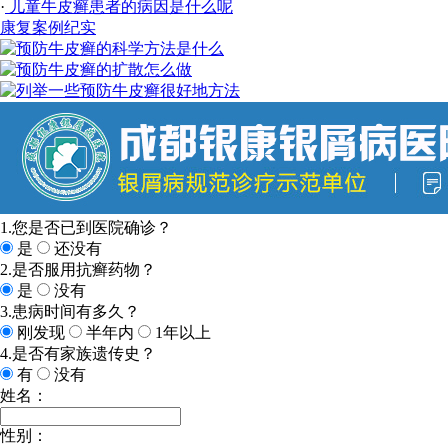
·
儿童牛皮癣患者的病因是什么呢
康复案例纪实
1.您是否已到医院确诊？
是
还没有
2.是否服用抗癣药物？
是
没有
3.患病时间有多久？
刚发现
半年内
1年以上
4.是否有家族遗传史？
有
没有
姓名：
性别：