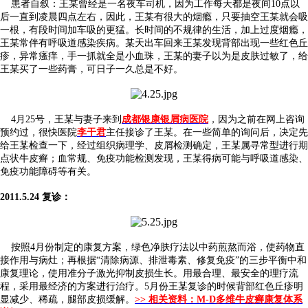
患者自叙：王某曾经是一名夜车司机，因为工作每天都是夜间10点以
后一直到凌晨四点左右，因此，王某有很大的烟瘾，只要抽空王某就会吸
一根，有段时间加车吸的更猛。长时间的不规律的生活，加上过度烟瘾，
王某常伴有呼吸道感染疾病。某天出车回来王某发现背部出现一些红色丘
疹，异常瘙痒，手一抓就全是小血珠，王某的妻子以为是皮肤过敏了，给
王某买了一些药膏，可日子一久总是不好。
4月25号，王某与妻子来到
成都银康银屑病医院
，因为之前在网上咨询
预约过，很快医院
李干君
主任接诊了王某。在一些简单的询问后，决定先
给王某检查一下，经过组织病理学、皮屑检测确定，王某属寻常型进行期
点状牛皮癣；血常规、免疫功能检测发现，王某得病可能与呼吸道感染、
免疫功能障碍等有关。
2011.5.24 复诊：
按照4月份制定的康复方案，绿色净肤疗法以中药煎熬而浴，使药物直
接作用与病灶；再根据“清除病源、排泄毒素、修复免疫”的三步平衡中和
康复理论，使用准分子激光抑制皮损生长。用最合理、最安全的理疗流
程，采用最经济的方案进行治疗。5月份王某复诊的时候背部红色丘疹明
显减少、稀疏，腿部皮损缓解。
>> 相关资料：M-D多维牛皮癣康复体系