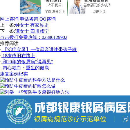
网上咨询
电话咨询
QQ咨询
上一条:
钟女士 有家族史
下一条:
谭女士 四川咸宁
点击拨打免费热线：02886129902
推荐阅读
·
【治疗实录】一位母亲讲述带孩子辗
·
18岁依旧在路上
·
和20年的银屑病“说再见”
·
内心独白：重生的健康
康复案例纪实