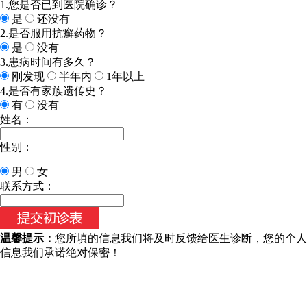
1.您是否已到医院确诊？
是
还没有
2.是否服用抗癣药物？
是
没有
3.患病时间有多久？
刚发现
半年内
1年以上
4.是否有家族遗传史？
有
没有
姓名：
性别：
男
女
今天日期：
联系方式：
温馨提示：
您所填的信息我们将及时反馈给医生诊断，您的个人
信息我们承诺绝对保密！